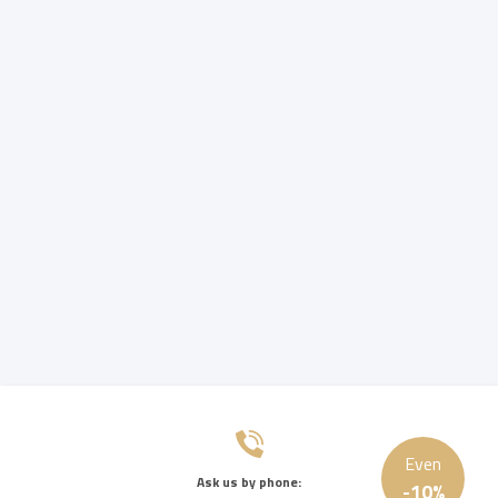
Even
Ask us by phone:
-
10
%