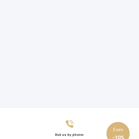
Even
Ask us by phone:
-
10
%