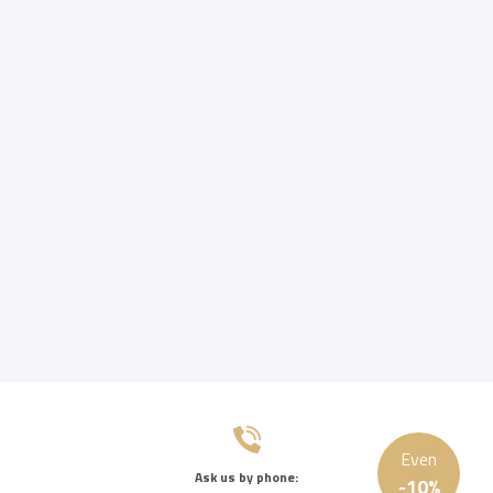
Even
Ask us by phone:
-
10
%