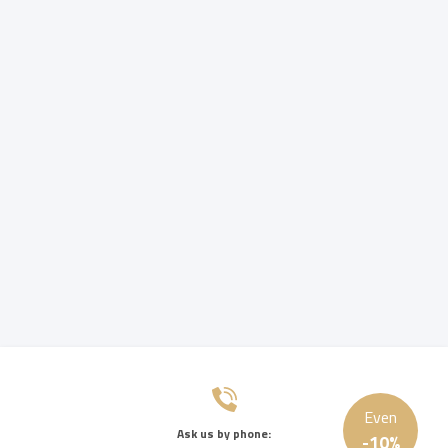
Even
Ask us by phone:
-
10
%