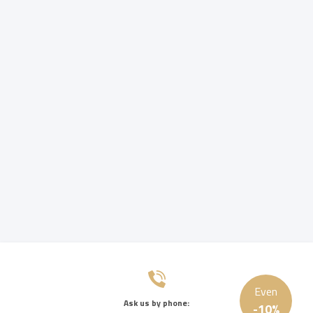
Even
Ask us by phone:
-
10
%