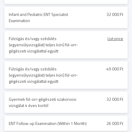
Infant and Pediatric ENT Specialist
32 000 Ft
Examination
Fülzúgás és/vagy szédülés
List price
(egyensúlyvizsgálat) teljes körű fül-orr-
gégészeti vizsgálattal együtt
Fülzúgás és/vagy szédülés
49 000 Ft
(egyensúlyvizsgálat) teljes körű fül-orr-
gégészeti vizsgálattal együtt
Gyermek fül-orr-gégészeti szakorvosi
32 000 Ft
vizsgálat 4 éves kortól
ENT Follow-up Examination (Within 1 Month)
26 000 Ft