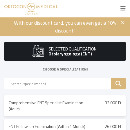
With our discount card, you can even get a 10%
discount!
SELECTED QUALIFICATION:
Otolaryngology (ENT)
CHOOSE A SPECIALIZATION!
Comprehensive ENT Specialist Examination
32 000 Ft
(Adult)
ENT Follow-up Examination (Within 1 Month)
26 000 Ft